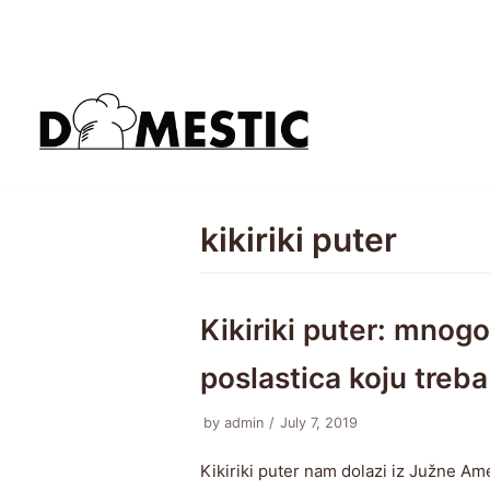
Skip
to
content
kikiriki puter
Kikiriki puter: mnogo
poslastica koju treb
by
admin
July 7, 2019
Kikiriki puter nam dolazi iz Južne Ame