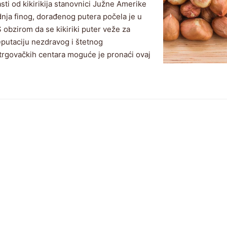
sti od kikirikija stanovnici Južne Amerike
dnja finog, dorađenog putera počela je u
S obzirom da se kikiriki puter veže za
eputaciju nezdravog i štetnog
trgovačkih centara moguće je pronaći ovaj